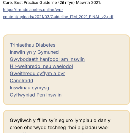
Care. Best Practice Guideline (2il rifyn) Mawrth 2021:
https://trenddiabetes.online/wp-
content/uploads/2021/03/Guideline_ITM_2021_FINAL_v2.pdf
Triniaethau Diabetes
Inswlin yn y Gymuned
Gwybodaeth hanfodol am inswlin
Hir-weithredol neu waelodol
Gweithredu cyflym a byr
Canolradd
Inswlinau cymysg
Cyflwyniad Pen Inswlin
Gwyliwch y ffilm sy’n egluro lympiau o dan y
croen oherwydd techneg rhoi pigiadau wael