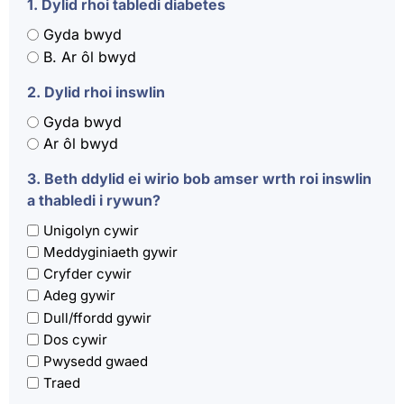
1. Dylid rhoi tabledi diabetes
Gyda bwyd
B. Ar ôl bwyd
2. Dylid rhoi inswlin
Gyda bwyd
Ar ôl bwyd
3. Beth ddylid ei wirio bob amser wrth roi inswlin
a thabledi i rywun?
Unigolyn cywir
Meddyginiaeth gywir
Cryfder cywir
Adeg gywir
Dull/ffordd gywir
Dos cywir
Pwysedd gwaed
Traed