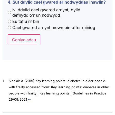
4. Sut ddylid cael gwared ar nodwyddau inswlin?
Ni ddylid cael gwared arnynt, dylid
defnyddio’r un nodwydd
Eu taflu i’r bin
Cael gwared arnynt mewn bin offer miniog
Canlyniadau
1
Sinclair A (2019) Key learning points: diabetes in older people
with frailty accessed from: Key learning points: diabetes in older
people with frailty | Key learning points | Guidelines in Practice
29/09/2021
↩︎