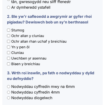
tân, gwresogydd neu silff ffenestr
Ar dymheredd ystafell
2. Ble yw'r safleoedd a awgrymir ar gyfer rhoi
pigiadau? Dewiswch bob un sy'n berthnasol
Stumog
Ochr allan y cluniau
Ochr allan rhan uchaf y breichiau
Yn y pen ôl
Cluniau
Uwchben yr asennau
Blaen y breichiau
3. Wrth roi inswlin, pa fath o nodwyddau y dylid
eu defnyddio?
Nodwyddau cyffredin mwy na 6mm
Nodwyddau cyffredin 4mm
Nodwyddau diogelwch