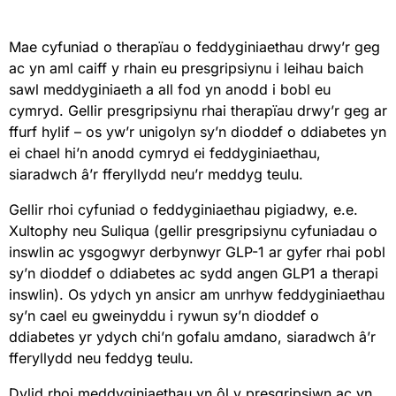
Mae cyfuniad o therapïau o feddyginiaethau drwy’r geg
ac yn aml caiff y rhain eu presgripsiynu i leihau baich
sawl meddyginiaeth a all fod yn anodd i bobl eu
cymryd. Gellir presgripsiynu rhai therapïau drwy’r geg ar
ffurf hylif – os yw’r unigolyn sy’n dioddef o ddiabetes yn
ei chael hi’n anodd cymryd ei feddyginiaethau,
siaradwch â’r fferyllydd neu’r meddyg teulu.
Gellir rhoi cyfuniad o feddyginiaethau pigiadwy, e.e.
Xultophy neu Suliqua (gellir presgripsiynu cyfuniadau o
inswlin ac ysgogwyr derbynwyr GLP-1 ar gyfer rhai pobl
sy’n dioddef o ddiabetes ac sydd angen GLP1 a therapi
inswlin). Os ydych yn ansicr am unrhyw feddyginiaethau
sy’n cael eu gweinyddu i rywun sy’n dioddef o
ddiabetes yr ydych chi’n gofalu amdano, siaradwch â’r
fferyllydd neu feddyg teulu.
Dylid rhoi meddyginiaethau yn ôl y presgripsiwn ac yn