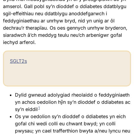
amserol. Gall pobl sy’n dioddef o ddiabetes ddatblygu
sgil-effeithiau neu ddatblygu anoddefgarwch i
feddyginiaethau ar unrhyw bryd, nid yn unig ar ôl
dechrau’r therapïau. Os oes gennych unrhyw bryderon,
siaradwch â’ch meddyg teulu neu’ch arbenigwr gofal
iechyd arferol.
SGLT2s
Dylid gwneud adolygiad rheolaidd o feddyginiaeth
yn achos oedolion hŷn sy’n dioddef o ddiabetes ac
1
sy’n eiddil
Os yw oedolion sy’n dioddef o ddiabetes yn eich
gofal chi wedi colli eu chwant bwyd; yn colli
pwysau; yn cael trafferthion bwyta a/neu lyncu neu