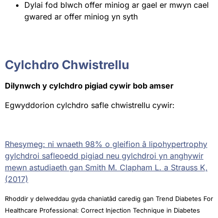
Dylai fod blwch offer miniog ar gael er mwyn cael
gwared ar offer miniog yn syth
Cylchdro Chwistrellu
Dilynwch y cylchdro pigiad cywir bob amser
Egwyddorion cylchdro safle chwistrellu cywir:
Rhesymeg: ni wnaeth 98% o gleifion â lipohypertrophy
gylchdroi safleoedd pigiad neu gylchdroi yn anghywir
mewn astudiaeth gan Smith M. Clapham L. a Strauss K,
(2017)
Rhoddir y delweddau gyda chaniatâd caredig gan Trend Diabetes For
Healthcare Professional: Correct Injection Technique in Diabetes