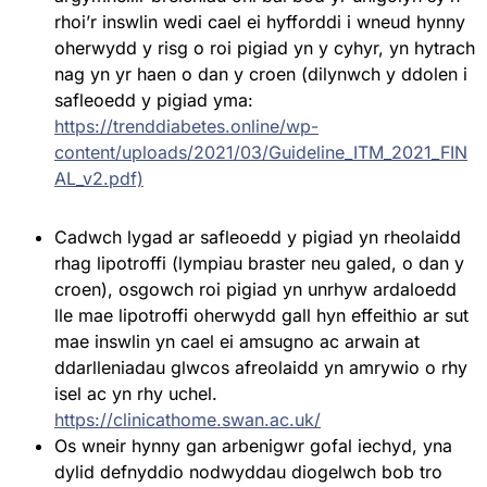
rhoi’r inswlin wedi cael ei hyfforddi i wneud hynny
oherwydd y risg o roi pigiad yn y cyhyr, yn hytrach
nag yn yr haen o dan y croen (dilynwch y ddolen i
safleoedd y pigiad yma:
https://trenddiabetes.online/wp-
content/uploads/2021/03/Guideline_ITM_2021_FIN
AL_v2.pdf)
Cadwch lygad ar safleoedd y pigiad yn rheolaidd
rhag lipotroffi (lympiau braster neu galed, o dan y
croen), osgowch roi pigiad yn unrhyw ardaloedd
lle mae lipotroffi oherwydd gall hyn effeithio ar sut
mae inswlin yn cael ei amsugno ac arwain at
ddarlleniadau glwcos afreolaidd yn amrywio o rhy
isel ac yn rhy uchel.
https://clinicathome.swan.ac.uk/
Os wneir hynny gan arbenigwr gofal iechyd, yna
dylid defnyddio nodwyddau diogelwch bob tro