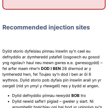
Recommended injection sites
Dylid storio dyfeisiau pinnau inswlin sy’n cael eu
defnyddio ar dymheredd ystafell (osgowch eu gosod
yng ngolau’r haul neu mewn gwres e.e. gwresogydd) –
fel arfer maen nhw’n
DOD I BEN
28 diwrnod ar y
tymheredd hwn, fel Toujeo sy’n dod i ben ar ôl 6
wythnos. Dylid storio pob dyfais pin inswlin arall yn yr
oergell (nid yn ymyl y rhewgell) nes y bydd ei angen.
Dylid defnyddio pinnau newydd
BOB
tro
Dylid newid safle’r pigiad – gweler y siart. Ni
argymhellir breichiau oni bai bod yr unigolyn sy’n