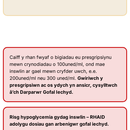
Caiff y rhan fwyaf o bigiadau eu presgripsiynu
mewn crynodiadau o 100uned/ml, ond mae
inswlin ar gael mewn cryfder uwch, e.e.
200uned/ml neu 300 uned/ml.
Gwiriwch y
presgripsiwn ac os ydych yn ansicr, cysylltwch
â’ch Darparwr Gofal Iechyd.
Risg hypoglycemia gydag inswlin – RHAID
adolygu dosiau gan arbenigwr gofal iechyd.