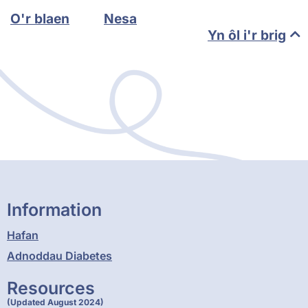
O'r blaen
Nesa
Yn ôl i'r brig
Information
Hafan
Adnoddau Diabetes
Resources
(Updated August 2024)