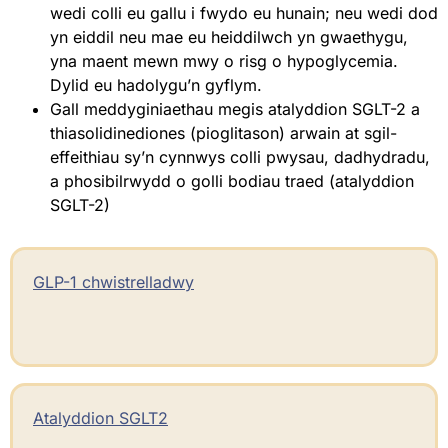
wedi colli eu gallu i fwydo eu hunain; neu wedi dod
yn eiddil neu mae eu heiddilwch yn gwaethygu,
yna maent mewn mwy o risg o hypoglycemia.
Dylid eu hadolygu’n gyflym.
Gall meddyginiaethau megis atalyddion SGLT-2 a
thiasolidinediones (pioglitason) arwain at sgil-
effeithiau sy’n cynnwys colli pwysau, dadhydradu,
a phosibilrwydd o golli bodiau traed (atalyddion
SGLT-2)
GLP-1 chwistrelladwy
Atalyddion SGLT2